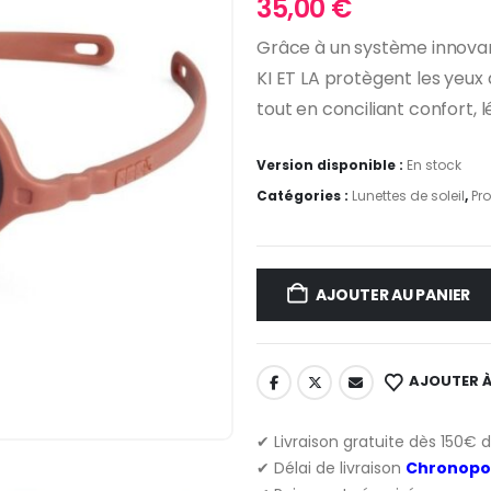
35,00
€
Grâce à un système innovant 
KI ET LA protègent les yeux 
tout en conciliant confort, l
Version disponible :
En stock
Catégories :
Lunettes de soleil
,
Pr
AJOUTER AU PANIER
AJOUTER À
✔ Livraison gratuite dès 150€ 
✔ Délai de livraison
Chronopo