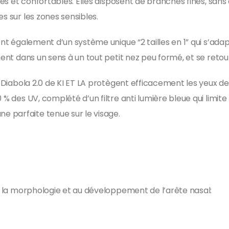
bles et confortables. Elles disposent de branches fines, san
s sur les zones sensibles.
ient également d’un système unique “2 tailles en 1” qui s’
nnent dans un sens à un tout petit nez peu formé, et se reto
s Diabola 2.0 de KI ET LA protègent efficacement les yeux de
 % des UV, complété d’un filtre anti lumière bleue qui limite 
 parfaite tenue sur le visage.
 à la morphologie et au développement de l’arête nasal: