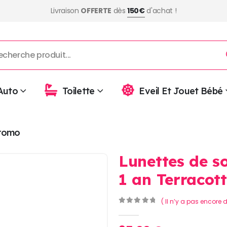
Livraison
OFFERTE
dès
150€
d'achat !
Auto
Toilette
Eveil Et Jouet Bébé
romo
Lunettes de so
1 an Terracot
( Il n’y a pas encore d
0
Sur 5