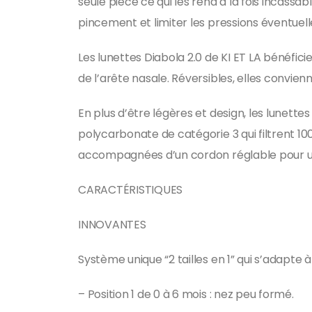
seule pièce ce qui les rend à la fois incassa
pincement et limiter les pressions éventuelle
Les lunettes Diabola 2.0 de KI ET LA bénéfic
de l’arête nasale. Réversibles, elles convie
En plus d’être légères et design, les lunette
polycarbonate de catégorie 3 qui filtrent 100
accompagnées d’un cordon réglable pour une
CARACTÉRISTIQUES
INNOVANTES
Système unique “2 tailles en 1” qui s’adapte
– Position 1 de 0 à 6 mois : nez peu formé.