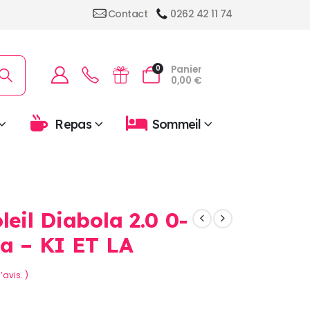
Contact
0262 42 11 74
Panier
0
0,00
€
Repas
Sommeil
leil Diabola 2.0 0-
ta – KI ET LA
’avis. )