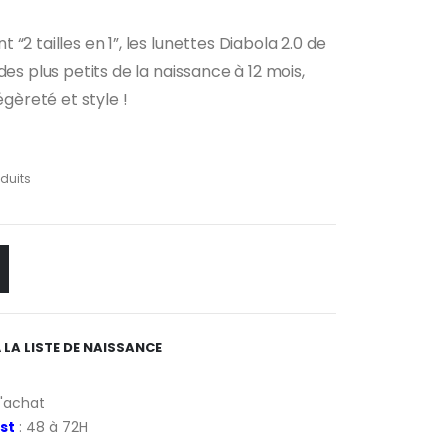
“2 tailles en 1”, les lunettes Diabola 2.0 de
des plus petits de la naissance à 12 mois,
égèreté et style !
oduits
 LA LISTE DE NAISSANCE
d'achat
st
: 48 à 72H