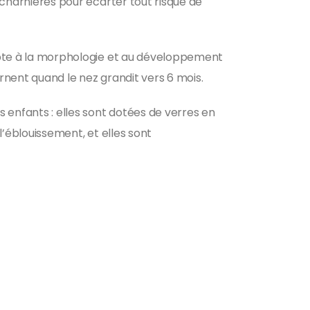
s charnières pour écarter tout risque de
adapte à la morphologie et au développement
urnent quand le nez grandit vers 6 mois.
s enfants : elles sont dotées de verres en
l’éblouissement, et elles sont