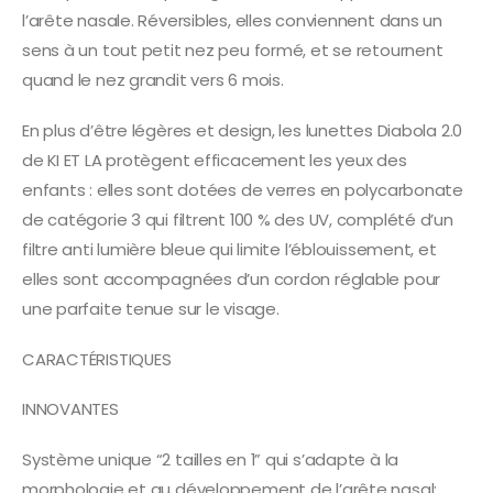
l’arête nasale. Réversibles, elles conviennent dans un
sens à un tout petit nez peu formé, et se retournent
quand le nez grandit vers 6 mois.
En plus d’être légères et design, les lunettes Diabola 2.0
de KI ET LA protègent efficacement les yeux des
enfants : elles sont dotées de verres en polycarbonate
de catégorie 3 qui filtrent 100 % des UV, complété d’un
filtre anti lumière bleue qui limite l’éblouissement, et
elles sont accompagnées d’un cordon réglable pour
une parfaite tenue sur le visage.
CARACTÉRISTIQUES
INNOVANTES
Système unique “2 tailles en 1” qui s’adapte à la
morphologie et au développement de l’arête nasal: