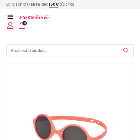
Livraison
OFFERTE
dès
150€
d'achat !
0