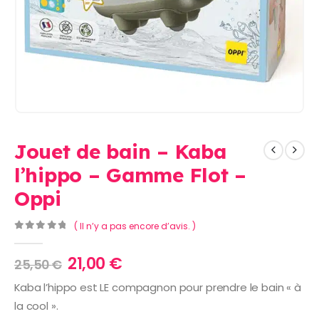
Jouet de bain – Kaba
l’hippo – Gamme Flot –
Oppi
( Il n’y a pas encore d’avis. )
0
Sur 5
Le
Le
21,00
€
25,50
€
prix
prix
Kaba l’hippo est LE compagnon pour prendre le bain « à
initial
actuel
la cool ».
était :
est :