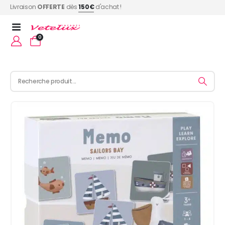
Livraison
OFFERTE
dès
150€
d'achat !
0