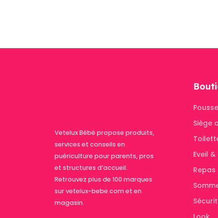
Bouti
Pousse
Siège 
Vetelux Bébé propose produits,
Toilett
services et conseils en
Eveil 
puériculture pour parents, pros
et structures d’accueil.
Repas
Retrouvez plus de 100 marques
Somme
sur vetelux-bebe.com et en
Sécuri
magasin.
Look