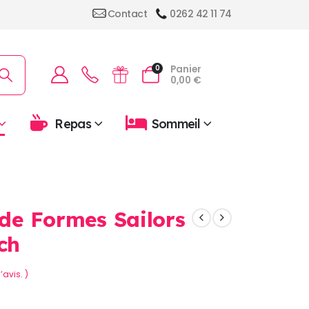
Contact
0262 42 11 74
Panier
0
0,00
€
Repas
Sommeil
 de Formes Sailors
ch
’avis. )