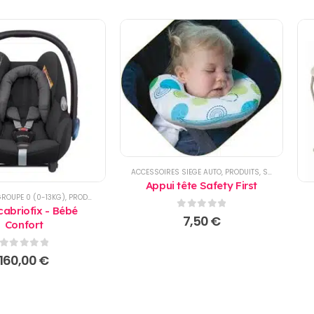
ACCESSOIRES SIEGE AUTO
,
PRODUITS
,
SIEGE AUTO
Appui tête Safety First
GROUPE 0 (0-13KG)
,
PRODUITS
cabriofix - Bébé
0
sur 5
7,50
€
Confort
0
sur 5
160,00
€