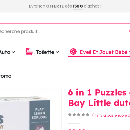
Livraison
OFFERTE
dès
150€
d'achat !
Auto
Toilette
Eveil Et Jouet Bébé
romo
6 in 1 Puzzles
Bay Little dut
( Il n’y a pas encore d
0
Sur 5