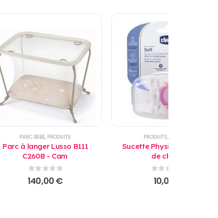
PARC BEBE
,
PRODUITS
PRODUITS
,
SUCETTES
Parc à langer Lusso B111
Sucette Physio Soft 6-12 M
C260B - Cam
de chicco
0
sur 5
0
sur 5
140,00
€
10,00
€