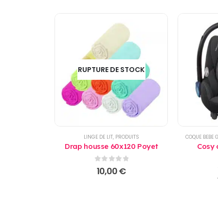
RUPTURE DE STOCK
LINGE DE LIT
,
PRODUITS
COQUE BEBE 
Drap housse 60x120 Poyet
Cosy 
0
sur 5
10,00
€