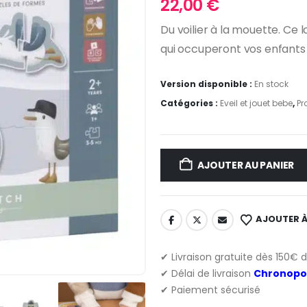
22,00
€
Du voilier à la mouette. Ce l
qui occuperont vos enfants
Version disponible :
En stock
Catégories :
Eveil et jouet bebe
,
Pr
AJOUTER AU PANIER
AJOUTER À
✔ Livraison gratuite dès 150€ 
✔ Délai de livraison
Chronopo
✔ Paiement sécurisé