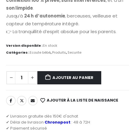
connexion 100 % privée, sans interférences
, et d’un
son limpide
.
Jusqu’à
24 h d’autonomie
, berceuses, veilleuse et
capteur de température intégré.
👉 La tranquillité d’esprit absolue pour les parents.
Version disponible :
En stock
Catégories :
Ecoute bébé
,
Produits
,
Securite
AJOUTER AU PANIER
AJOUTER À LA LISTE DE NAISSANCE
✔ Livraison gratuite dès 150€ d'achat
✔ Délai de livraison
Chronopost
: 48 à 72H
✔ Paiement sécurisé