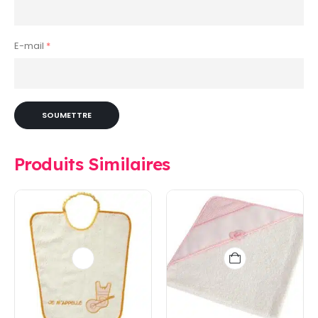
E-mail
*
Produits Similaires
Ce
produit
a
plusieurs
variations.