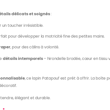
étails délicats et soignés
:
r un toucher irrésistible.
rfait pour développer la motricité fine des petites mains.
traper
, pour des câlins à volonté.
de
détails intemporels
– hirondelle brodée, cœur en tissu v
sonnalisable
, ce lapin Patapouf est prêt à offrir. La boîte 
coratif.
is tendre, élégant et durable.