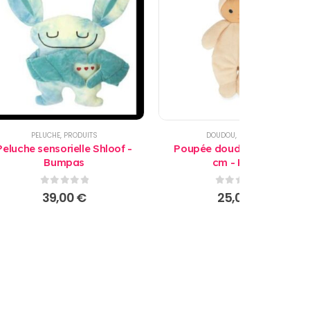
PELUCHE
,
PRODUITS
DOUDOU
,
PRODUITS
Peluche sensorielle Shloof -
Poupée doudou Jasmin 24
Bumpas
cm - Kaloo
0
sur 5
0
sur 5
39,00
€
25,00
€