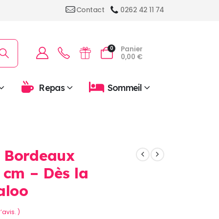
Contact
0262 42 11 74
Panier
0
0,00
€
Repas
Sommeil
 Bordeaux
 cm – Dès la
aloo
’avis. )