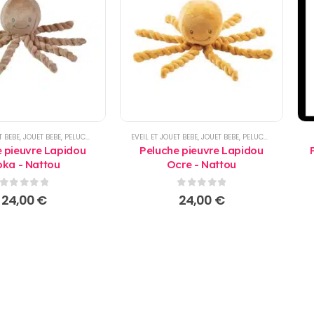
T BEBE
,
JOUET BEBE
,
PELUCHE
,
PRODUITS
EVEIL ET JOUET BEBE
,
JOUET BEBE
,
PELUCHE
,
PRODUITS
 pieuvre Lapidou
Peluche pieuvre Lapidou
ka - Nattou
Ocre - Nattou
0
sur 5
0
sur 5
24,00
€
24,00
€