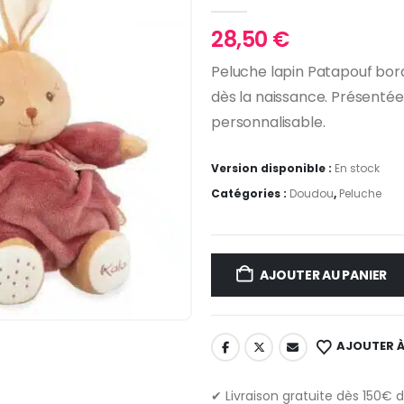
0
Sur 5
28,50
€
Peluche lapin Patapouf bor
dès la naissance. Présentée
personnalisable.
Version disponible :
En stock
Catégories :
Doudou
,
Peluche
AJOUTER AU PANIER
AJOUTER À
✔ Livraison gratuite dès 150€ 