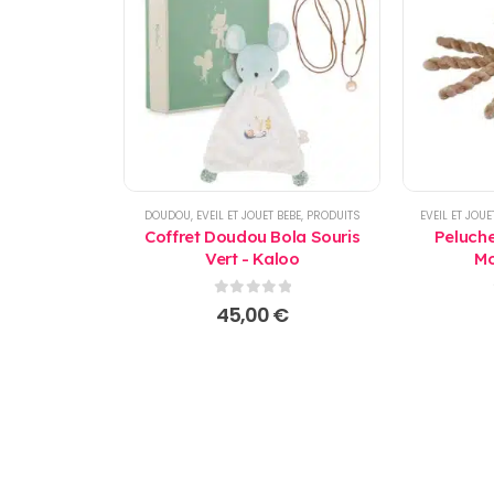
DOUDOU
,
EVEIL ET JOUET BEBE
,
PRODUITS
EVEIL ET JOUE
Coffret Doudou Bola Souris
Peluche
Vert - Kaloo
Mo
0
sur 5
45,00
€