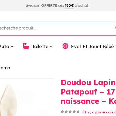
Livraison
OFFERTE
dès
150€
d'achat !
Auto
Toilette
Eveil Et Jouet Bébé
romo
Doudou Lapin
Patapouf – 17
naissance – K
( Il n’y a pas encore d