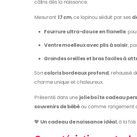
câlins dès la naissance.
Mesurant
17 cm
, ce lapinou séduit par ses
d
Fourrure ultra-douce en flanelle
, pou
Ventre moelleux avec plis à saisir
, pa
Grandes oreilles et bras faciles à at
Son
coloris bordeaux profond
, rehaussé 
charme unique et chaleureux.
Présenté dans une
jolie boîte cadeau per
souvenirs de bébé
ou comme rangement dé
💖
Un cadeau de naissance idéal
, à la fo