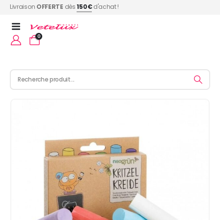
Livraison
OFFERTE
dès
150€
d'achat !
0