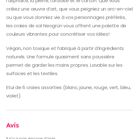
l’asphalte, la pierre, l’ardoise et le carton. Que vous
créiez une œuvre d’art, que vous peigniez un arc-en-ciel
ou que vous donniez vie à vos personnages préférés,
les craies de sol Neogrün vous offrent une palette de
couleurs vibrantes pour concrétiser vos idées!
Végan, non toxique et fabriqué à partir d’ingrédients
naturels. Une formule quasiment sans poussière
permet de garder les mains propres. Lavable sur les
surfaces et les textiles.
Etui de 6 craies assorties (blanc, jaune, rouge, vert, bleu,
violet).
Avis
Il n’y a pas encore d’avis.