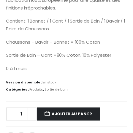
fabrication 100% Européenne pour une qualité et des
finitions irréprochables.
Contient: 1 Bonnet / 1 Gant / 1 Sortie de Bain / 1 Bavoir / 1
Paire de Chaussons
Chaussons – Bavoir – Bonnet = 100% Coton
Sortie de Bain – Gant =90% Coton, 10% Polyester
0 à 1 mois
Version disponible :
En stock
Catégories :
Produits
,
Sortie de bain
AJOUTER AU PANIER