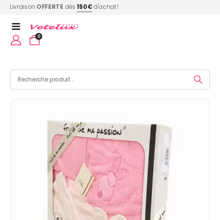
Livraison
OFFERTE
dès
150€
d'achat !
0