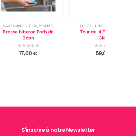
ACCESSOIRES BIBERON
,
PRODUITS
BERCEAU
,
LINGE DE LIT
,
PRODUITS
Brosse biberon Forb de
Tour de lit Forêt 190x35
Boon
Gloop
0
sur 5
0
sur 5
17,00
€
59,00
€
S'inscrire à notre Newsletter