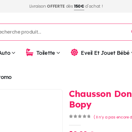
Livraison
OFFERTE
dès
150€
d'achat !
Auto
Toilette
Eveil Et Jouet Bébé
romo
Chausson Don
Bopy
( Il n’y a pas encore d
0
Sur 5