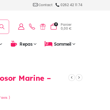
Contact
0262 42 11 74
Panier
0
0,00
€
Repas
Sommeil
osor Marine –
’avis. )