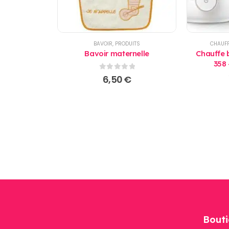
BAVOIR
,
PRODUITS
CHAUFF
Bavoir maternelle
Chauffe 
358 
0
sur 5
6,50
€
Bouti