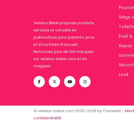
Pousse
Siège 
Vetelux Bébé propose produits,
Toilett
services et conseils en
Eveil 
puériculture pour parents, pros
et structures d’accueil.
Repas
Retrouvez plus de 100 marques
Somme
sur vetelux-bebe.com et en
Sécuri
magasin.
Look
© vetelux-bebe.com 2025-2026 by Creaweb -
Ment
confidentialité