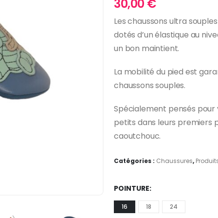
30,00
€
Les chaussons ultra souples
dotés d’un élastique au nivea
un bon maintient.
La mobilité du pied est gar
chaussons souples.
Spécialement pensés pour v
petits dans leurs premiers
caoutchouc.
Catégories :
Chaussures
,
Produit
POINTURE
16
18
24