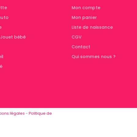
tte
Mon compte
auto
Mon panier
e
Liste de naissance
& Jouet bébé
CGV
Contact
il
Qui sommes nous ?
té
ions légales
-
Politique de