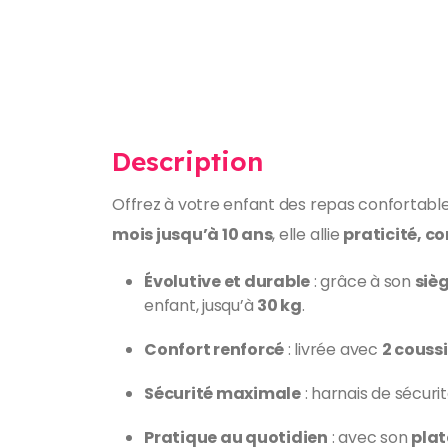
Description
Offrez à votre enfant des repas confortable
mois jusqu’à 10 ans
, elle allie
praticité, c
Évolutive et durable
: grâce à son
siè
enfant, jusqu’à
30 kg
.
Confort renforcé
: livrée avec
2 couss
Sécurité maximale
: harnais de sécuri
Pratique au quotidien
: avec son
plat