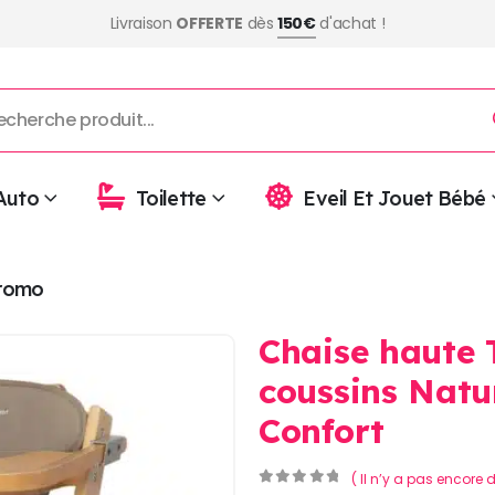
Livraison
OFFERTE
dès
150€
d'achat !
Auto
Toilette
Eveil Et Jouet Bébé
romo
Chaise haute
coussins Natu
Confort
( Il n’y a pas encore d