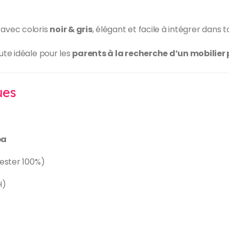
s avec coloris
noir & gris
, élégant et facile à intégrer dans t
ute idéale pour les
parents à la recherche d’un mobilier 
ues
ba
yester 100%)
H)