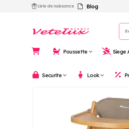
Blog
Liste de naissance
Poussette
Siege 
Securite
Look
P