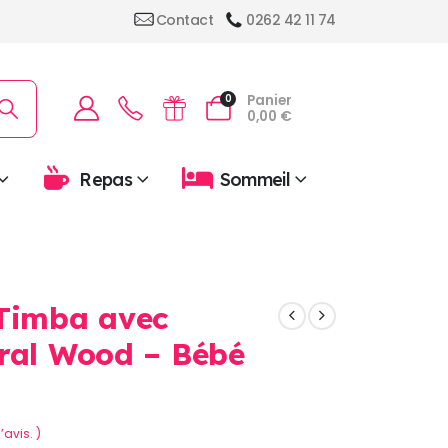
Contact
0262 42 11 74
Panier
0
0,00
€
Repas
Sommeil
 Timba avec
ral Wood – Bébé
’avis. )