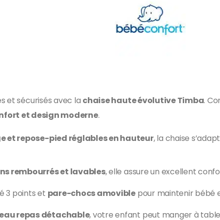
s et sécurisés avec la
chaise haute évolutive Timba
. C
onfort et design moderne
.
ge et repose-pied réglables en hauteur
, la chaise s’ada
ins rembourrés et lavables
, elle assure un excellent confo
té 3 points et
pare-chocs amovible
pour maintenir bébé e
eau repas détachable
, votre enfant peut manger à table 