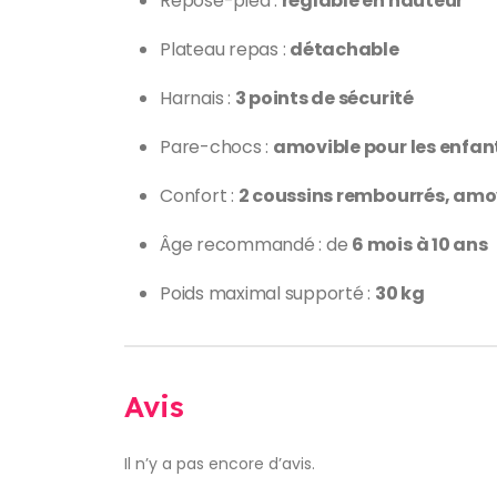
Repose-pied :
réglable en hauteur
Plateau repas :
détachable
Harnais :
3 points de sécurité
Pare-chocs :
amovible pour les enfan
Confort :
2 coussins rembourrés, amov
Âge recommandé : de
6 mois à 10 ans
Poids maximal supporté :
30 kg
Avis
Il n’y a pas encore d’avis.