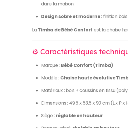
dans la maison.
Design sobre et moderne
: finition boi
La
Timba de Bébé Confort
est la chaise ha
⚙️ Caractéristiques techniq
Marque :
Bébé Confort (Timba)
Modèle :
Chaise haute évolutive Tim
Matériaux : bois + coussins en tissu (pol
Dimensions : 49,5 x 53,5 x 90 cm (L x P x 
Siège :
réglable en hauteur