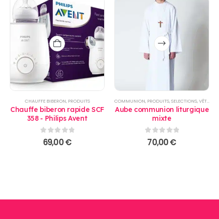
Ce
produit
a
plusieurs
variations.
Les
options
CHAUFFE BIBERON
,
PRODUITS
COMMUNION
,
PRODUITS
,
SELECTIONS
,
VÊTEMENT ENFANTS
peuvent
Chauffe biberon rapide SCF
Aube communion liturgique
être
358 - Philips Avent
mixte
choisies
sur
0
sur 5
0
sur 5
69,00
€
70,00
€
la
page
du
produit