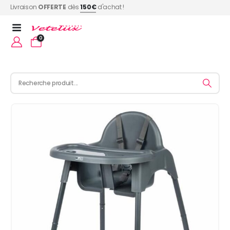
Livraison
OFFERTE
dès
150€
d'achat !
0