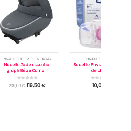
NACELLE BEBE
,
PRODUITS
,
PROMO
PRODUITS
,
SUCETTES
Nacelle Jade essential
Sucette Physio Soft 6-12 M
graph Bébé Confort
de chicco
0
sur 5
0
sur 5
Le
Le
119,50
€
10,00
€
239,00
€
prix
prix
initial
actuel
était :
est :
239,00 €.
119,50 €.