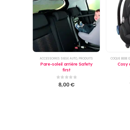
ACCESSOIRES SIEGE AUTO
,
PRODUITS
COQUE BEBE 
Pare-soleil arrière Safety
Cosy 
first
0
sur 5
8,00
€