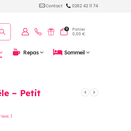
Contact
0262 42 11 74
Panier
0
0,00
€
Repas
Sommeil
le – Petit
’avis. )