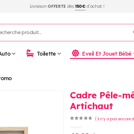
Livraison
OFFERTE
dès
150€
d'achat !
Auto
Toilette
Eveil Et Jouet Bébé
romo
Cadre Pêle-mê
Artichaut
( Il n’y a pas encore d
0
Sur 5