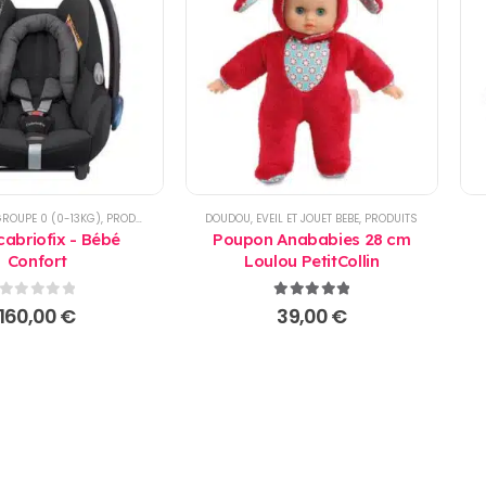
GROUPE 0 (0-13KG)
,
PRODUITS
DOUDOU
,
EVEIL ET JOUET BEBE
,
PRODUITS
cabriofix - Bébé
Poupon Anababies 28 cm
Confort
Loulou PetitCollin
0
sur 5
5.00
sur 5
160,00
€
39,00
€