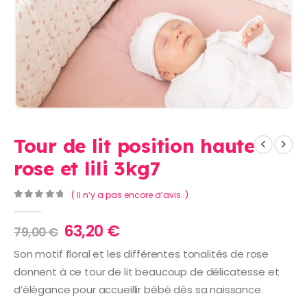
Tour de lit position haute
rose et lili 3kg7
( Il n’y a pas encore d’avis. )
0
Sur 5
Le
Le
63,20
€
79,00
€
prix
prix
Son motif floral et les différentes tonalités de rose
initial
actuel
donnent à ce tour de lit beaucoup de délicatesse et
était :
est :
79,00 €.
63,20 €.
d’élégance pour accueillir bébé dès sa naissance.