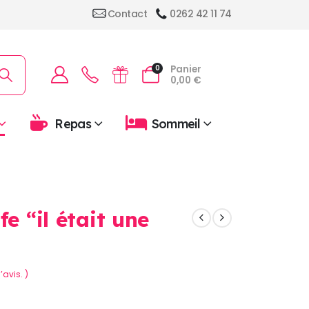
Contact
0262 42 11 74
Panier
0
0,00
€
Repas
Sommeil
fe “il était une
’avis. )