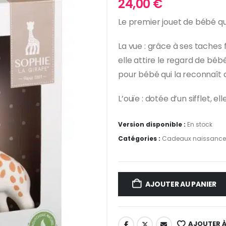
24,00
€
Le premier jouet de bébé qui
La vue : grâce à ses taches 
elle attire le regard de béb
pour bébé qui la reconnaît 
L’ouïe : dotée d’un sifflet, e
Version disponible :
En stock
Catégories :
Cadeaux naissance
AJOUTER AU PANIER
AJOUTER À