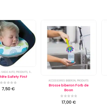
 SIEGE AUTO
,
PRODUITS
,
SIEGE AUTO
tête Safety First
ACCESSOIRES BIBERON
,
PRODUITS
Brosse biberon Forb de
0
sur 5
7,50
€
Boon
0
sur 5
17,00
€