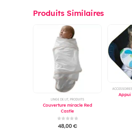
Produits Similaires
ACCESSOIRES
Appui 
LINGE DE LIT
,
PRODUITS
Couverture miracle Red
Castle
0
sur 5
48,00
€