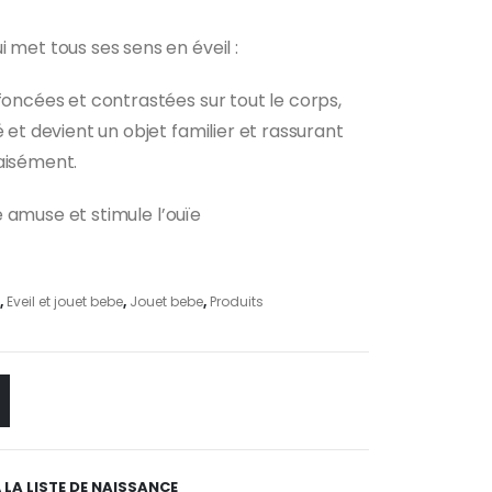
 met tous ses sens en éveil :
foncées et contrastées sur tout le corps,
é et devient un objet familier et rassurant
aisément.
lle amuse et stimule l’ouïe
,
Eveil et jouet bebe
,
Jouet bebe
,
Produits
 LA LISTE DE NAISSANCE