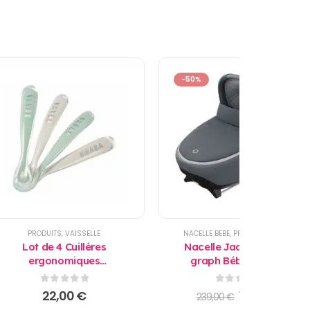
-50%
PRODUITS
,
VAISSELLE
NACELLE BEBE
,
PRODUITS
,
PROMO
Lot de 4 Cuillères
Nacelle Jade essential
ergonomiques
graph Bébé Confort
d’apprentissage 2ème âge
Béaba
0
sur 5
0
sur 5
Le
Le
22,00
€
119,50
€
239,00
€
prix
prix