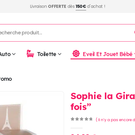
Livraison
OFFERTE
dès
150€
d'achat !
Auto
Toilette
Eveil Et Jouet Bébé
romo
Sophie la Gira
fois”
( Il n’y a pas encore d
0
Sur 5