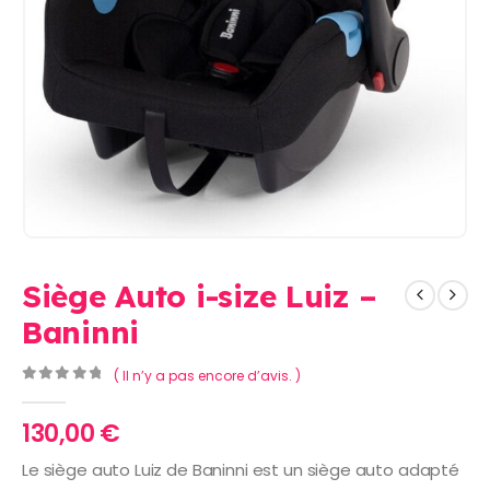
Siège Auto i-size Luiz –
Baninni
( Il n’y a pas encore d’avis. )
0
Sur 5
130,00
€
Le siège auto Luiz de Baninni est un siège auto adapté