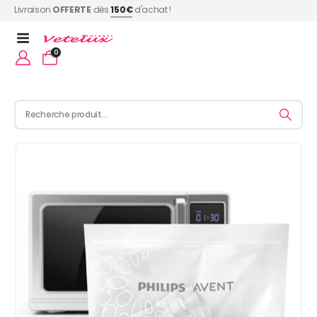
Livraison
OFFERTE
dès
150€
d'achat !
0