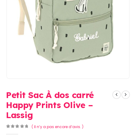
Petit Sac À dos carré
Happy Prints Olive –
Lassig
( Il n’y a pas encore d’avis. )
0
Sur 5