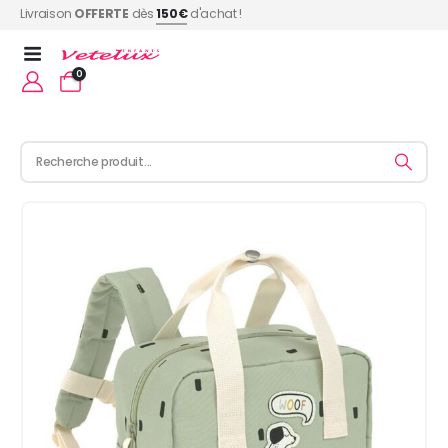
Livraison
OFFERTE
dès
150€
d'achat !
0