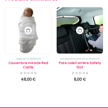
LINGE DE LIT
,
PRODUITS
ACCESSOIRES SIEGE AUTO
,
PRODUITS
Couverture miracle Red
Pare-soleil arrière Safety
Castle
first
0
sur 5
0
sur 5
48,00
€
8,00
€