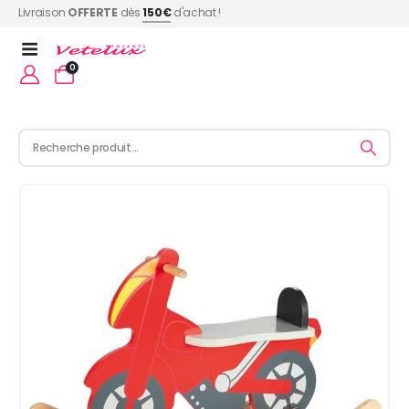
Livraison
OFFERTE
dès
150€
d'achat !
0