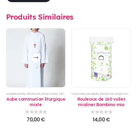
Produits Similaires
Ce
produit
a
plusieurs
variations.
Les
options
COMMUNION
,
PRODUITS
,
SELECTIONS
,
VÊTEMENT ENFANTS
COUCHES LAVABLES
,
PRODUITS
,
SELECTIONS
,
TOI
peuvent
Aube communion liturgique
Rouleaux de 160 voiles
être
mixte
mioliner Bambino mio
choisies
sur
0
sur 5
0
sur 5
70,00
€
14,00
€
la
page
du