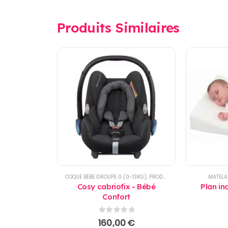
Produits Similaires
COQUE BEBE GROUPE 0 (0-13KG)
,
PRODUITS
MATELA
Cosy cabriofix - Bébé
Plan in
Confort
0
sur 5
160,00
€