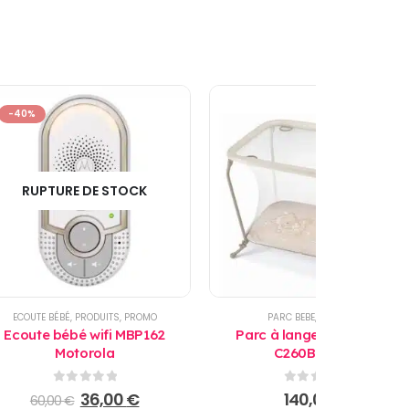
-40%
RUPTURE DE STOCK
E
ECOUTE BÉBÉ
,
PRODUITS
,
PROMO
PARC BEBE
,
PRODUITS
Ecoute bébé wifi MBP162
Parc à langer Lusso B111
Motorola
C260B - Cam
0
sur 5
0
sur 5
Le
Le
36,00
€
140,00
€
60,00
€