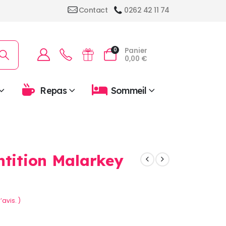
Contact
0262 42 11 74
Panier
0
0,00
€
Repas
Sommeil
ntition Malarkey
’avis. )