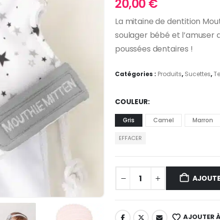
20,00
€
La mitaine de dentition Mout
soulager bébé et l’amuser
poussées dentaires !
Catégories :
Produits
,
Sucettes
,
Te
COULEUR
Gris
Camel
Marron
EFFACER
AJOUTE
AJOUTER À