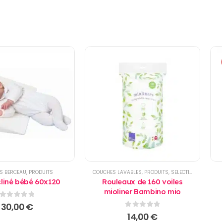
S BERCEAU
,
PRODUITS
COUCHES LAVABLES
,
PRODUITS
,
SELECTIONS
,
TOILETT
cliné bébé 60x120
Rouleaux de 160 voiles
mioliner Bambino mio
0
sur 5
30,00
€
0
sur 5
14,00
€