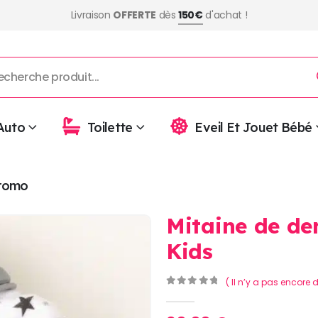
Livraison
OFFERTE
dès
150€
d'achat !
Auto
Toilette
Eveil Et Jouet Bébé
romo
Mitaine de de
Kids
( Il n’y a pas encore d
0
Sur 5