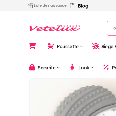
Blog
Liste de naissance
Poussette
Siege 
Securite
Look
P