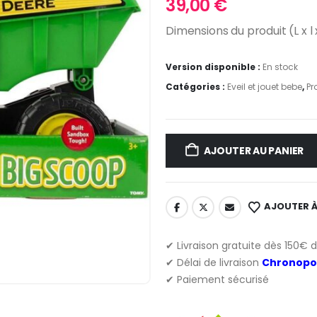
39,00
€
Dimensions du produit (L x l 
Version disponible :
En stock
Catégories :
Eveil et jouet bebe
,
Pr
AJOUTER AU PANIER
AJOUTER À
✔ Livraison gratuite dès 150€ 
✔ Délai de livraison
Chronopo
✔ Paiement sécurisé