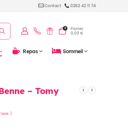
Contact
0262 42 11 74
Panier
0
0,00
€
Repas
Sommeil
Benne – Tomy
’avis. )