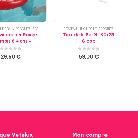
T DE BAIN
,
PRODUITS
,
SECURITE
,
SECURITE BAIGNADE
BERCEAU
,
LINGE DE LIT
,
PRODUITS
imtrainer Rouge –
Tour de lit Forêt 190x35
 mois à 4 ans –
Gloop
issage de la nage
0
sur 5
0
sur 5
29,50
€
59,00
€
que Vetelux
Mon compte