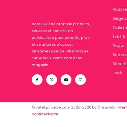
Pousse
Siège 
Vetelux Bébé propose produits,
Toilett
services et conseils en
Eveil 
puériculture pour parents, pros
et structures d’accueil.
Repas
Retrouvez plus de 100 marques
Somme
sur vetelux-bebe.com et en
Sécuri
magasin.
Look
© vetelux-bebe.com 2025-2026 by Creaweb -
Ment
confidentialité