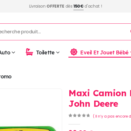
Livraison
OFFERTE
dès
150€
d'achat !
Auto
Toilette
Eveil Et Jouet Bébé
romo
Maxi Camion 
John Deere
( Il n’y a pas encore d
0
Sur 5