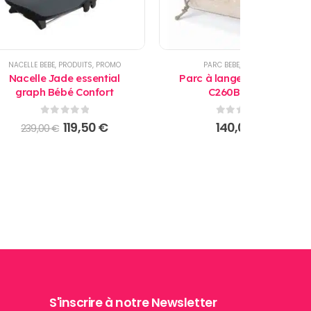
NACELLE BEBE
,
PRODUITS
,
PROMO
PARC BEBE
,
PRODUITS
Nacelle Jade essential
Parc à langer Lusso B111
graph Bébé Confort
C260B - Cam
0
sur 5
0
sur 5
Le
Le
119,50
€
140,00
€
239,00
€
prix
prix
initial
actuel
était :
est :
239,00 €.
119,50 €.
S'inscrire à notre Newsletter