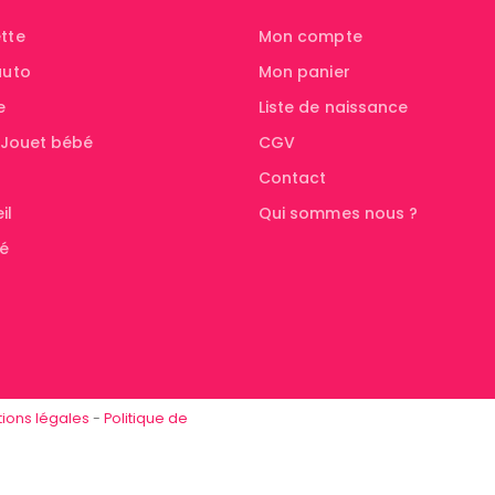
tte
Mon compte
auto
Mon panier
e
Liste de naissance
& Jouet bébé
CGV
Contact
il
Qui sommes nous ?
té
ions légales
-
Politique de