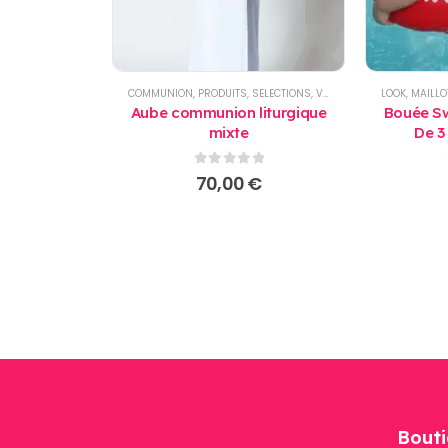
COMMUNION
,
PRODUITS
,
SELECTIONS
,
VÊTEMENT ENFANTS
LOOK
,
MAILLO
Aube communion liturgique
Bouée Sw
mixte
De 3
Apprent
0
sur 5
70,00
€
Bouti