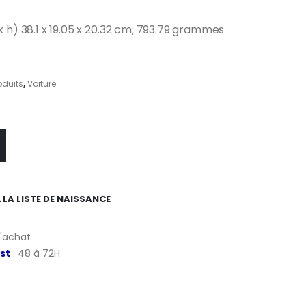
x h) ‎38.1 x 19.05 x 20.32 cm; 793.79 grammes
oduits
,
Voiture
 LA LISTE DE NAISSANCE
d'achat
st
: 48 à 72H