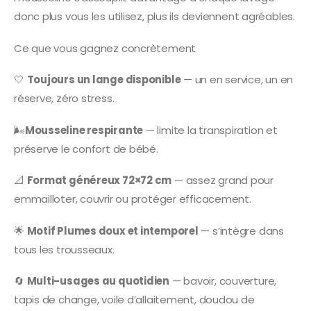
donc plus vous les utilisez, plus ils deviennent agréables.
Ce que vous gagnez concrètement
🤍
Toujours un lange disponible
— un en service, un en
réserve, zéro stress.
🌬️
Mousseline respirante
— limite la transpiration et
préserve le confort de bébé.
📐
Format généreux 72×72 cm
— assez grand pour
emmailloter, couvrir ou protéger efficacement.
🌟
Motif Plumes doux et intemporel
— s’intègre dans
tous les trousseaux.
🔄
Multi-usages au quotidien
— bavoir, couverture,
tapis de change, voile d’allaitement, doudou de