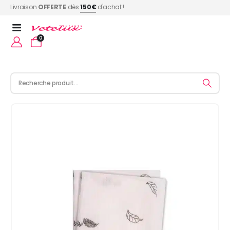
Livraison
OFFERTE
dès
150€
d'achat !
0