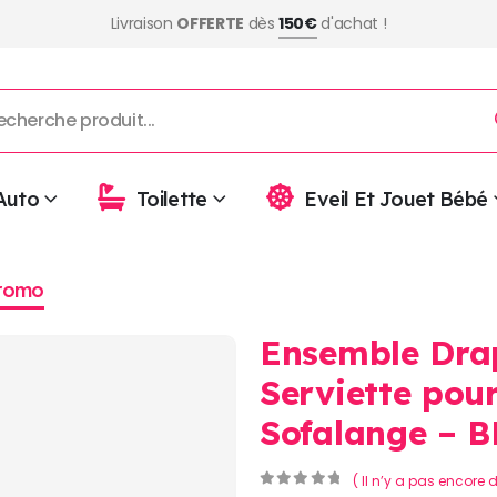
Livraison
OFFERTE
dès
150€
d'achat !
Auto
Toilette
Eveil Et Jouet Bébé
romo
Ensemble Dra
Serviette pou
Sofalange – 
( Il n’y a pas encore d