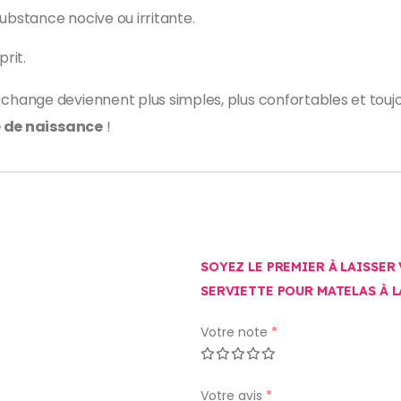
ubstance nocive ou irritante.
prit.
ange deviennent plus simples, plus confortables et toujo
e de naissance
!
SOYEZ LE PREMIER À LAISSER
SERVIETTE POUR MATELAS À 
Votre note
*
Votre avis
*