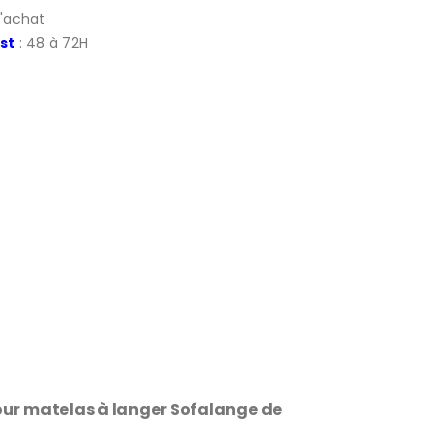
d'achat
st
: 48 à 72H
our matelas à langer Sofalange de