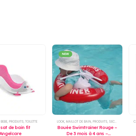
NEW
 BEBE
,
PRODUITS
,
TOILETTE
LOOK
,
MAILLOT DE BAIN
,
PRODUITS
,
SECURITE
,
SECURI
C
sat de bain fit
Bouée Swimtrainer Rouge –
Angelcare
De 3 mois à 4 ans –