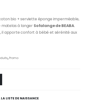
oton bio + serviette éponge imperméable,
uel
e matelas à langer
Sofalange de BEABA
.
:
00 €.
, il apporte confort à bébé et sérénité aux
oduits
,
Promo
 LA LISTE DE NAISSANCE