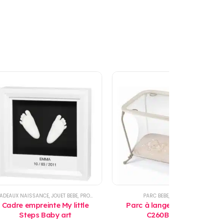
TE BAIGNADE
ADEAUX NAISSANCE
,
JOUET BEBE
,
PRODUITS
PARC BEBE
,
PRODUITS
Cadre empreinte My little
Parc à langer Lusso B111
Steps Baby art
C260B - Cam