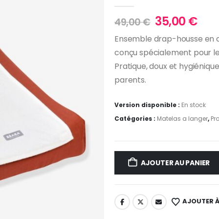
0
Sur 5
Le
Le
35,00
€
49,00
€
prix
prix
Ensemble drap-housse en c
initial
act
conçu spécialement pour l
était :
est 
49,00 €.
35,
Pratique, doux et hygiénique
parents.
Version disponible :
En stock
Catégories :
Matelas a langer
,
Pr
AJOUTER AU PANIER
AJOUTER À