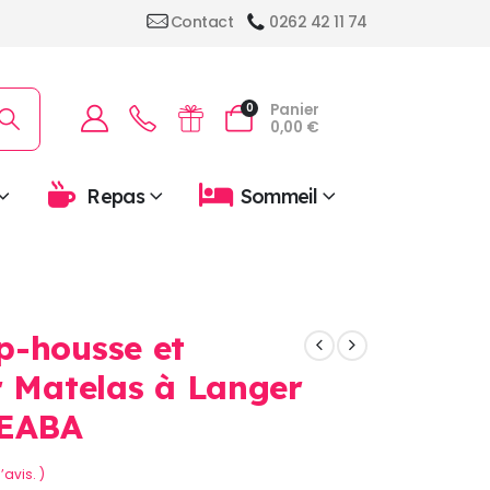
Contact
0262 42 11 74
Panier
0
0,00
€
Repas
Sommeil
p-housse et
r Matelas à Langer
BEABA
’avis. )