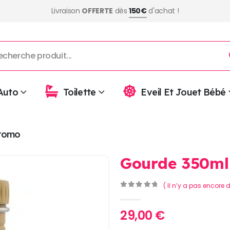
Livraison
OFFERTE
dès
150€
d'achat !
Auto
Toilette
Eveil Et Jouet Bébé
romo
Gourde 350ml 
( Il n’y a pas encore d
0
Sur 5
29,00
€