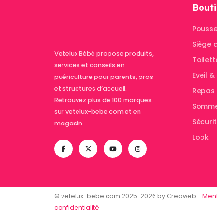
Bouti
Pousse
Siège 
Vetelux Bébé propose produits,
Toilett
services et conseils en
Eveil 
puériculture pour parents, pros
et structures d’accueil.
Repas
Retrouvez plus de 100 marques
Somme
sur vetelux-bebe.com et en
Sécuri
magasin.
Look
© vetelux-bebe.com 2025-2026 by Creaweb -
Ment
confidentialité