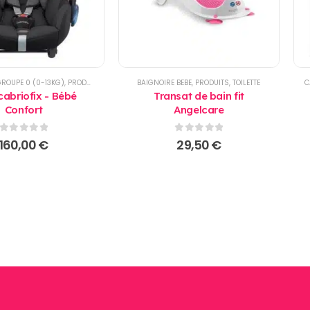
GROUPE 0 (0-13KG)
,
PRODUITS
BAIGNOIRE BEBE
,
PRODUITS
,
TOILETTE
C
cabriofix - Bébé
Transat de bain fit
Confort
Angelcare
0
sur 5
0
sur 5
160,00
€
29,50
€