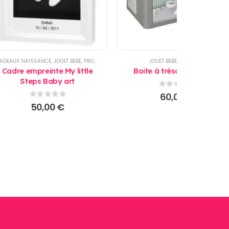
ADEAUX NAISSANCE
,
JOUET BEBE
,
PRODUITS
JOUET BEBE
,
PRODUITS
Cadre empreinte My little
Boite à trésors Baby Art
Steps Baby art
0
sur 5
60,00
€
0
sur 5
50,00
€