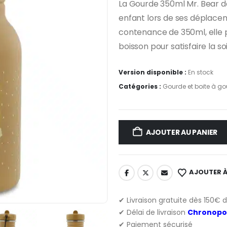
La Gourde 350ml Mr. Bear de 
enfant lors de ses déplacem
contenance de 350ml, elle p
boisson pour satisfaire la so
Version disponible :
En stock
Catégories :
Gourde et boite à go
AJOUTER AU PANIER
AJOUTER À
✔ Livraison gratuite dès 150€ 
✔ Délai de livraison
Chronopo
✔ Paiement sécurisé