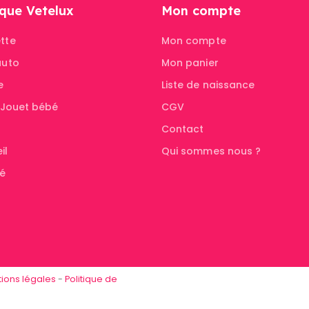
que Vetelux
Mon compte
tte
Mon compte
auto
Mon panier
e
Liste de naissance
& Jouet bébé
CGV
Contact
il
Qui sommes nous ?
té
ions légales
-
Politique de