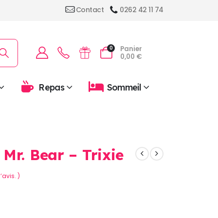
Contact
0262 42 11 74
Panier
0
0,00
€
Repas
Sommeil
Mr. Bear – Trixie
’avis. )