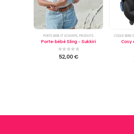
PORTE BEBE ET ECHARPE
,
PRODUITS
COQUE BEBE 
Porte-bébé Sling - Sukkiri
Cosy 
0
sur 5
52,00
€