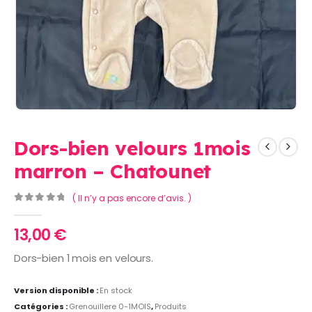
Dors-bien velours 1mois
marron – Chatounet
( Il n’y a pas encore d’avis. )
0
Sur 5
13,00
€
Dors-bien 1 mois en velours.
Version disponible :
En stock
Catégories :
Grenouillere 0-1MOIS
,
Produits