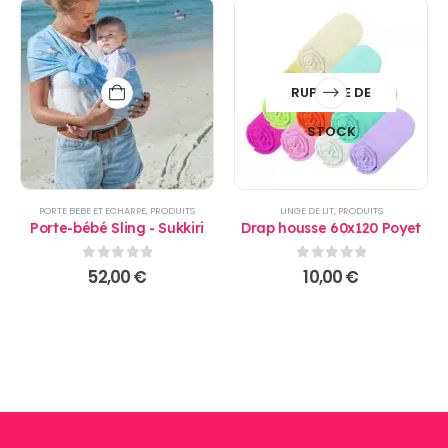
RUPTURE DE
STOCK
PORTE BEBE ET ECHARPE
,
PRODUITS
LINGE DE LIT
,
PRODUITS
Porte-bébé Sling - Sukkiri
Drap housse 60x120 Poyet
0
sur 5
0
sur 5
52,00
€
10,00
€