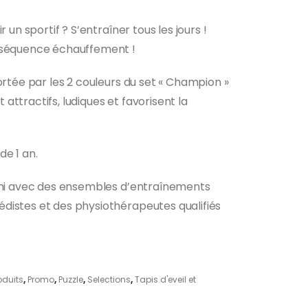
r un sportif ? S’entraîner tous les jours !
uel
 séquence échauffement !
0 €.
ortée par les 2 couleurs du set « Champion »
nt attractifs, ludiques et favorisent la
e 1 an.
urni avec des ensembles d’entraînements
distes et des physiothérapeutes qualifiés
oduits
,
Promo
,
Puzzle
,
Selections
,
Tapis d'eveil et