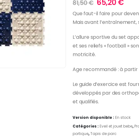
Le
Le
65,20
€
81,50
€
prix
prix
Que faut-il faire pour deveni
initial
act
Mais avant l’entraînement,
était :
est :
81,50 €.
65,2
L’allure sportive du set app
et ses reliefs « football » so
motricité.
Age recommandé : à partir d
Le guide d’exercice est fo
développés par des orthopé
et qualifiés.
Version disponible :
En stock
Catégories :
Eveil et jouet bebe
,
Pr
portique
,
Tapis de parc