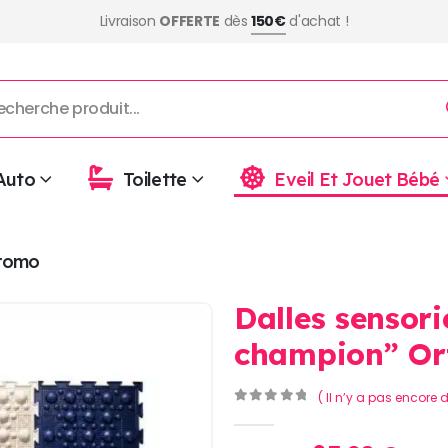
Livraison
OFFERTE
dès
150€
d'achat !
Auto
Toilette
Eveil Et Jouet Bébé
romo
Dalles sensorie
champion” Or
( Il n’y a pas encore d
0
Sur 5