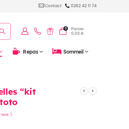
Contact
0262 42 11 74
Panier
0
0,00
€
Repas
Sommeil
lles “kit
toto
’avis. )