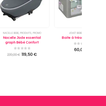
NACELLE BEBE
,
PRODUITS
,
PROMO
JOUET BEBE
,
PRODUITS
Nacelle Jade essential
Boite à trésors Baby Art
graph Bébé Confort
0
sur 5
60,00
€
0
sur 5
Le
Le
119,50
€
239,00
€
prix
prix
initial
actuel
était :
est :
239,00 €.
119,50 €.