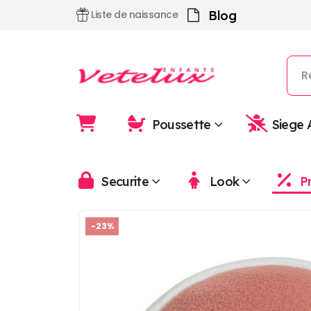
Blog
Liste de naissance
Poussette
Siege 
Securite
Look
P
-23%