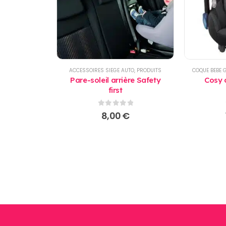
ACCESSOIRES SIEGE AUTO
,
PRODUITS
COQUE BEBE 
Pare-soleil arrière Safety
Cosy 
first
0
sur 5
8,00
€