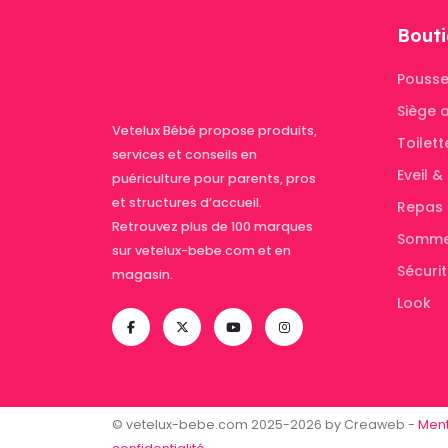
Bouti
Pousse
Siège 
Vetelux Bébé propose produits,
Toilett
services et conseils en
Eveil 
puériculture pour parents, pros
et structures d’accueil.
Repas
Retrouvez plus de 100 marques
Somme
sur vetelux-bebe.com et en
Sécuri
magasin.
Look
© vetelux-bebe.com 2025-2026 by Creaweb -
Ment