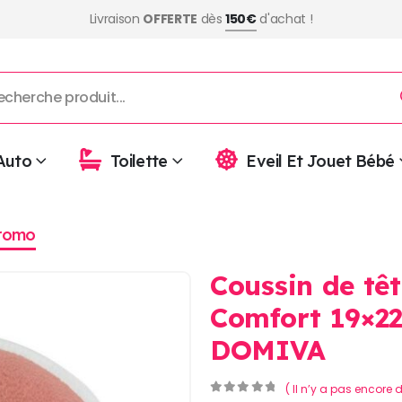
Livraison
OFFERTE
dès
150€
d'achat !
Auto
Toilette
Eveil Et Jouet Bébé
romo
Coussin de tê
Comfort 19×22
DOMIVA
( Il n’y a pas encore d