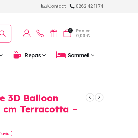
Contact
0262 42 11 74
Panier
0
0,00
€
Repas
Sommeil
te 3D Balloon
 cm Terracotta –
’avis. )