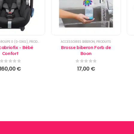
GROUPE 0 (0-13KG)
,
PRODUITS
ACCESSOIRES BIBERON
,
PRODUITS
cabriofix - Bébé
Brosse biberon Forb de
Confort
Boon
0
sur 5
0
sur 5
160,00
€
17,00
€