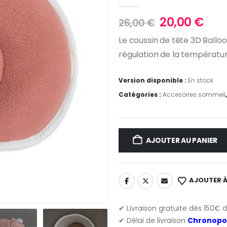
0
Sur 5
Le
Le
20,00
€
26,00
€
prix
prix
Le coussin de tête 3D Ballo
initial
act
régulation de la température
était :
est :
26,00 €.
20,0
Version disponible :
En stock
Catégories :
Accesoires sommeil
AJOUTER AU PANIER
AJOUTER À
✔ Livraison gratuite dès 150€ 
✔ Délai de livraison
Chronopo