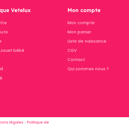
que Vetelux
Mon compte
tte
Mon compte
auto
Mon panier
e
Liste de naissance
& Jouet bébé
CGV
Contact
il
Qui sommes nous ?
té
ions légales
-
Politique de