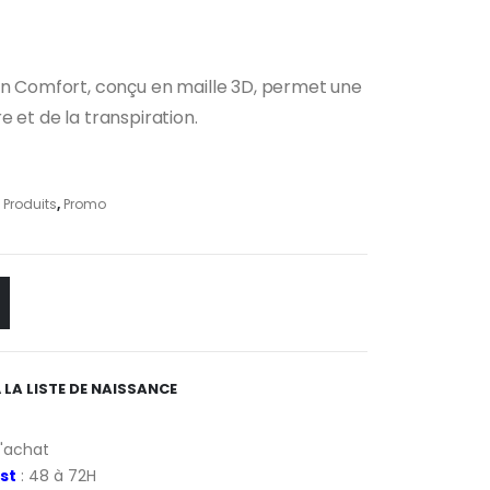
on Comfort, conçu en maille 3D, permet une
uel
 et de la transpiration.
0 €.
,
Produits
,
Promo
 LA LISTE DE NAISSANCE
d'achat
st
: 48 à 72H