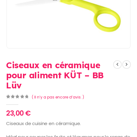
Ciseaux en céramique
pour aliment KÜT – BB
Lüv
( Il n’y a pas encore d’avis. )
0
Sur 5
23,00
€
Ciseaux de cuisine en céramique.
Idéal pour couper les fruits et légumes pour le repas de