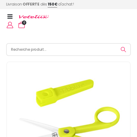
Livraison
OFFERTE
dès
150€
d'achat !
0