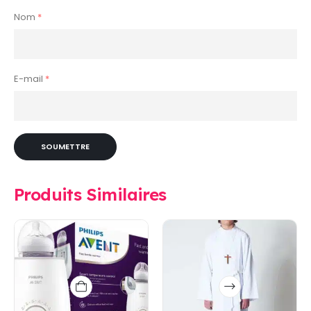
Nom
*
E-mail
*
Produits Similaires
Ce
produit
a