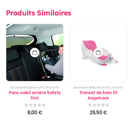
Produits Similaires
ACCESSOIRES SIEGE AUTO
,
PRODUITS
BAIGNOIRE BEBE
,
PRODUITS
,
TOILETTE
Pare-soleil arrière Safety
Transat de bain fit
first
Angelcare
0
sur 5
0
sur 5
8,00
€
29,50
€