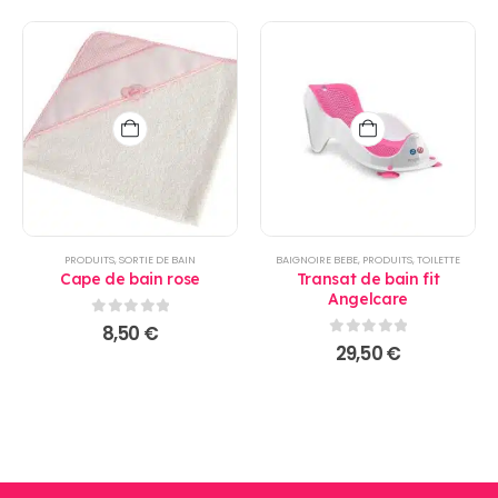
PRODUITS
,
SORTIE DE BAIN
BAIGNOIRE BEBE
,
PRODUITS
,
TOILETTE
Cape de bain rose
Transat de bain fit
Angelcare
0
sur 5
8,50
€
0
sur 5
29,50
€