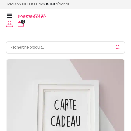
Livraison
OFFERTE
dès
150€
d'achat !
0