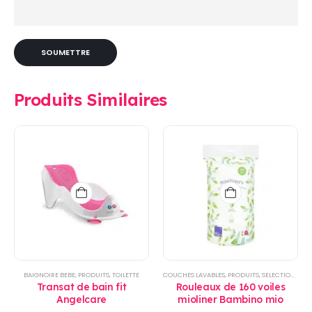
Produits Similaires
BAIGNOIRE BEBE
,
PRODUITS
,
TOILETTE
COUCHES LAVABLES
,
PRODUITS
,
SELECTIONS
,
TOI
Transat de bain fit
Rouleaux de 160 voiles
Angelcare
mioliner Bambino mio