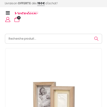
Livraison
OFFERTE
dès
150€
d'achat !
0