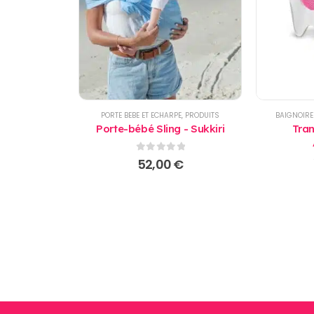
PORTE BEBE ET ECHARPE
,
PRODUITS
BAIGNOIRE
Porte-bébé Sling - Sukkiri
Tran
0
sur 5
52,00
€