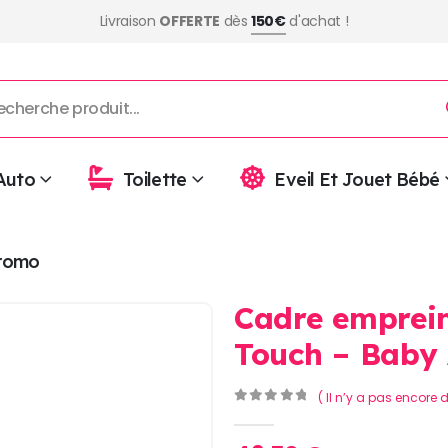
Livraison
OFFERTE
dès
150€
d'achat !
Auto
Toilette
Eveil Et Jouet Bébé
romo
Cadre emprei
Touch – Baby 
( Il n’y a pas encore d
0
Sur 5