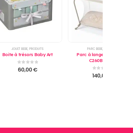
JOUET BEBE
,
PRODUITS
PARC BEBE
,
PRODUITS
Boite à trésors Baby Art
Parc à langer Lusso B111
C260B - Cam
0
sur 5
60,00
€
0
sur 5
140,00
€