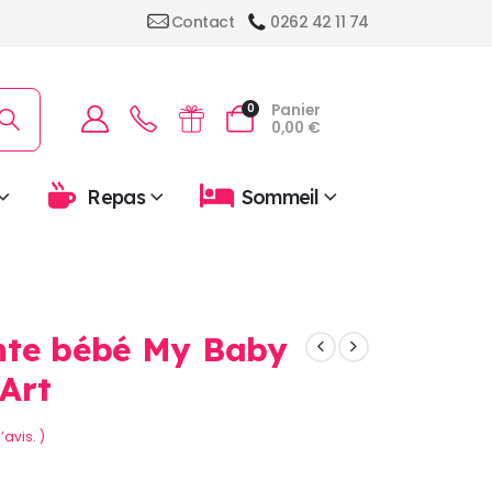
Contact
0262 42 11 74
Panier
0
0,00
€
Repas
Sommeil
nte bébé My Baby
Art
’avis. )