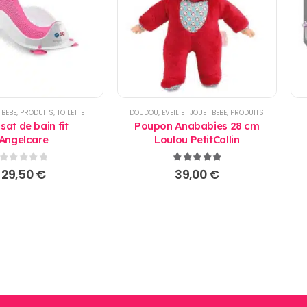
 BEBE
,
PRODUITS
,
TOILETTE
DOUDOU
,
EVEIL ET JOUET BEBE
,
PRODUITS
sat de bain fit
Poupon Anababies 28 cm
Angelcare
Loulou PetitCollin
0
sur 5
5.00
sur 5
29,50
€
39,00
€