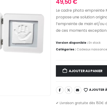
49,50
€
Le cadre photo empreinte 
propose une solution origina
l’empreinte de main et/ou 
de ces moments exceptionn
Version disponible :
En stock
Catégories :
Cadeaux naissance
AJOUTER AU PANIER
AJOUTER À
✔ Livraison gratuite dès 150€ 