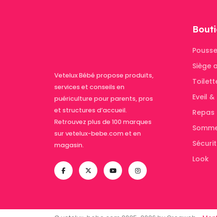
Bouti
Pousse
Siège 
Vetelux Bébé propose produits,
Toilett
services et conseils en
Eveil 
puériculture pour parents, pros
et structures d’accueil.
Repas
Retrouvez plus de 100 marques
Somme
sur vetelux-bebe.com et en
Sécuri
magasin.
Look