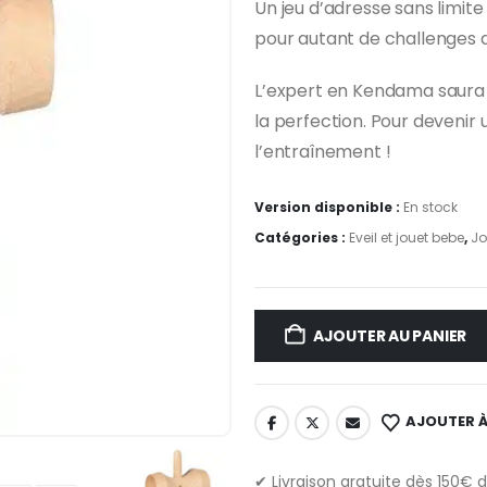
Un jeu d’adresse sans limite
initial
actue
pour autant de challenges d
était :
est :
12,00 €.
9,00 
L’expert en Kendama saura
la perfection. Pour devenir 
l’entraînement !
Version disponible :
En stock
Catégories :
Eveil et jouet bebe
,
Jo
AJOUTER AU PANIER
AJOUTER À
✔ Livraison gratuite dès 150€ 