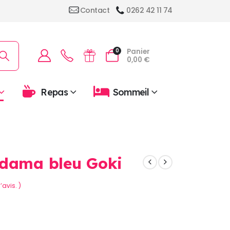
Contact
0262 42 11 74
Panier
0
0,00
€
Repas
Sommeil
ndama bleu Goki
’avis. )