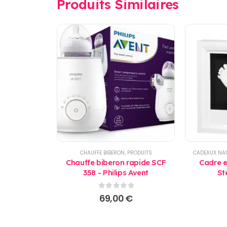
Produits Similaires
CHAUFFE BIBERON
,
PRODUITS
CADEAUX NA
Chauffe biberon rapide SCF
Cadre e
358 - Philips Avent
St
0
sur 5
69,00
€