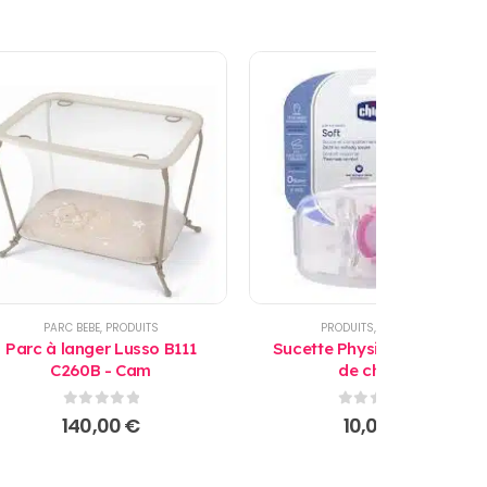
PARC BEBE
,
PRODUITS
PRODUITS
,
SUCETTES
Parc à langer Lusso B111
Sucette Physio Soft 6-12 M
C260B - Cam
de chicco
0
sur 5
0
sur 5
140,00
€
10,00
€