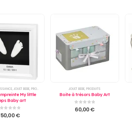
ISSANCE
,
JOUET BEBE
,
PRODUITS
JOUET BEBE
,
PRODUITS
mpreinte My little
Boite à trésors Baby Art
eps Baby art
0
sur 5
60,00
€
0
sur 5
50,00
€