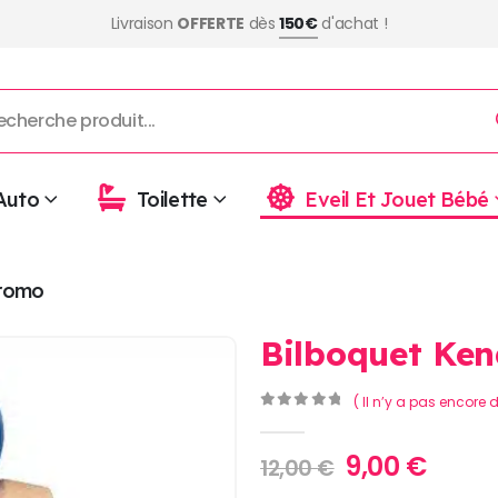
Livraison
OFFERTE
dès
150€
d'achat !
Auto
Toilette
Eveil Et Jouet Bébé
romo
Bilboquet Ke
( Il n’y a pas encore d
0
Sur 5
Le
Le
9,00
€
12,00
€
prix
prix