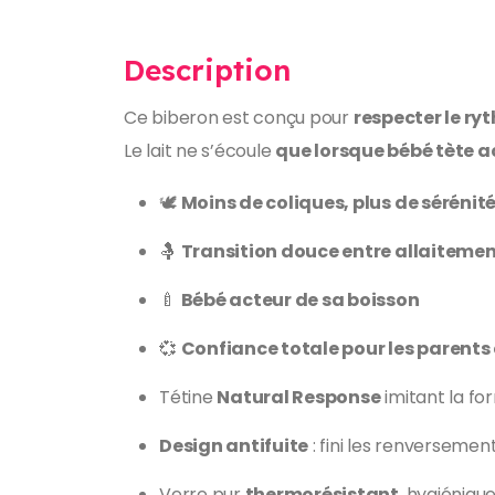
Description
Ce biberon est conçu pour
respecter le ry
Le lait ne s’écoule
que lorsque bébé tète 
🕊️
Moins de coliques, plus de sérénit
🤱
Transition douce entre allaitemen
🍼
Bébé acteur de sa boisson
💞
Confiance totale pour les parent
Tétine
Natural Response
imitant la f
Design antifuite
: fini les renversement
Verre pur
thermorésistant
, hygiéniqu