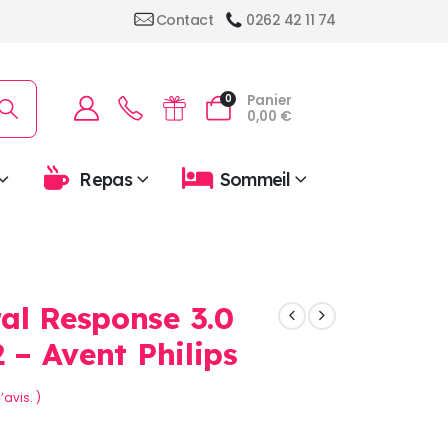
Contact
0262 42 11 74
Panier
0
0,00
€
Repas
Sommeil
al Response 3.0
2 – Avent Philips
’avis. )