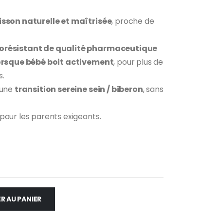
isson naturelle et maîtrisée
, proche de
orésistant de qualité pharmaceutique
rsque bébé boit activement
, pour plus de
s.
 une
transition sereine sein / biberon
, sans
pour les parents exigeants.
R AU PANIER