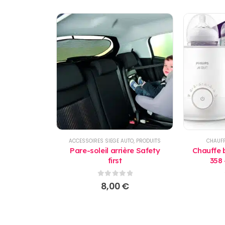
ACCESSOIRES SIEGE AUTO
,
PRODUITS
CHAUFF
Pare-soleil arrière Safety
Chauffe 
first
358 
0
sur 5
8,00
€