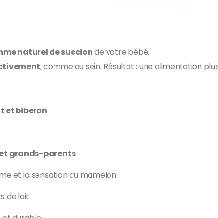
thme naturel de succion
de votre bébé.
activement
, comme au sein. Résultat : une alimentation plu
é
t et biberon
s et grands-parents
orme et la sensation du mamelon
s de lait
e et durable