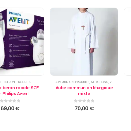
E BIBERON
,
PRODUITS
COMMUNION
,
PRODUITS
,
SELECTIONS
,
VÊTEMENT ENFANTS
biberon rapide SCF
Aube communion liturgique
- Philips Avent
mixte
0
sur 5
0
sur 5
69,00
€
70,00
€