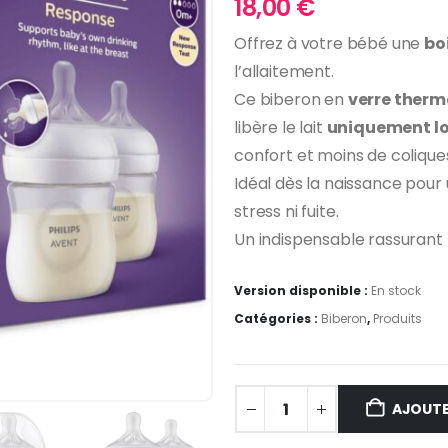
18,00
€
Offrez à votre bébé une
bo
l’allaitement.
Ce biberon en
verre therm
libère le lait
uniquement lo
confort et moins de colique
Idéal dès la naissance pour
stress ni fuite.
Un indispensable rassurant 
Version disponible :
En stock
Catégories :
Biberon
,
Produits
AJOUTE