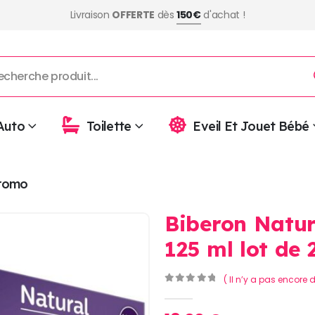
Livraison
OFFERTE
dès
150€
d'achat !
Auto
Toilette
Eveil Et Jouet Bébé
romo
Biberon Natur
125 ml lot de 
( Il n’y a pas encore d
0
Sur 5