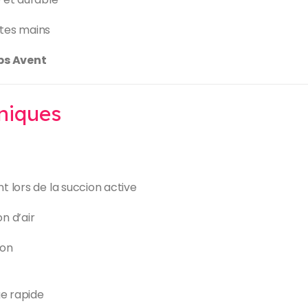
ites mains
ips Avent
hniques
nt lors de la succion active
on d’air
lon
ge rapide