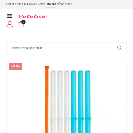
Livraison
OFFERTE
dès
150€
d'achat !
0
-31%