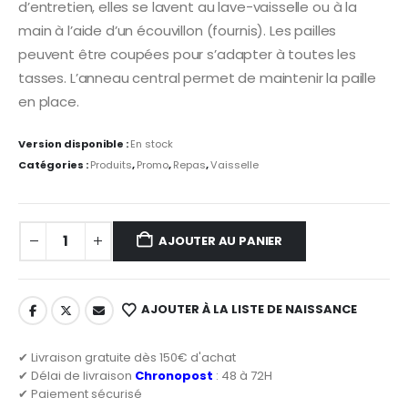
14,50 €.
10,00 €.
d’entretien, elles se lavent au lave-vaisselle ou à la
main à l’aide d’un écouvillon (fournis). Les pailles
peuvent être coupées pour s’adapter à toutes les
tasses. L’anneau central permet de maintenir la paille
en place.
Version disponible :
En stock
Catégories :
Produits
,
Promo
,
Repas
,
Vaisselle
AJOUTER AU PANIER
AJOUTER À LA LISTE DE NAISSANCE
✔ Livraison gratuite dès 150€ d'achat
✔ Délai de livraison
Chronopost
: 48 à 72H
✔ Paiement sécurisé