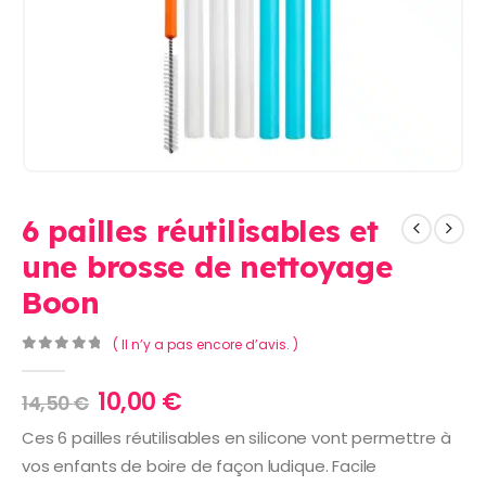
6 pailles réutilisables et
une brosse de nettoyage
Boon
( Il n’y a pas encore d’avis. )
0
Sur 5
Le
Le
10,00
€
14,50
€
prix
prix
Ces 6 pailles réutilisables en silicone vont permettre à
initial
actuel
vos enfants de boire de façon ludique. Facile
était :
est :